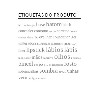
produto
ETIQUETAS DO PRODUTO
batom
base
blush
50+
anti-rugas
concealer
contorno
corretor
corpo
creme
eyeliner
Foundation
gel
cremes
detox
dia
glitter
gloss
lip
hialurónico
hidratante
lifting
lábios
lápis
lipstick
liner
olhos
mãos
modelador
nutritivo
pestanas
rosto
pincel
pó
pés
q10
regenerador
sombra
unhas
sobrancelhas
SPF20
verniz
água micelar