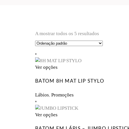
A mostrar todos os 5 resultados
This
Ver opções
product
has
BATOM 8H MAT LIP STYLO
multiple
variants.
Lábios
,
Promoções
The
options
may
This
Ver opções
be
product
chosen
has
BATOM EM LÁPIS – JUMBO LIPSTIC