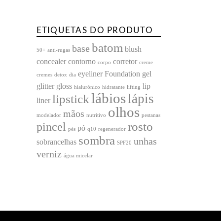
produto
ETIQUETAS DO PRODUTO
batom
base
blush
50+
anti-rugas
concealer
contorno
corretor
corpo
creme
eyeliner
Foundation
gel
cremes
detox
dia
glitter
gloss
lip
hialurónico
hidratante
lifting
lábios
lápis
lipstick
liner
olhos
mãos
modelador
nutritivo
pestanas
rosto
pincel
pó
pés
q10
regenerador
sombra
unhas
sobrancelhas
SPF20
verniz
água micelar