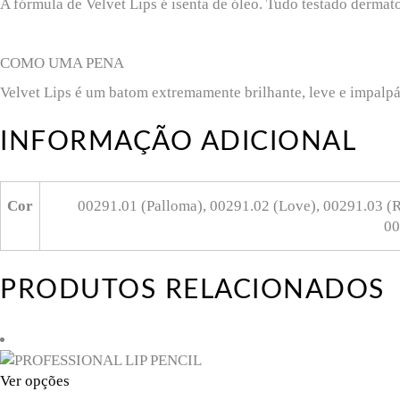
A fórmula de Velvet Lips é isenta de óleo. Tudo testado derma
COMO UMA PENA
Velvet Lips é um batom extremamente brilhante, leve e impal
INFORMAÇÃO ADICIONAL
Cor
00291.01 (Palloma), 00291.02 (Love), 00291.03 (R
00
PRODUTOS RELACIONADOS
This
Ver opções