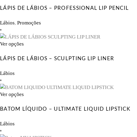
product
has
LÁPIS DE LÁBIOS – PROFESSIONAL LIP PENCIL
multiple
variants.
Lábios
,
Promoções
The
options
may
This
Ver opções
be
product
chosen
has
LÁPIS DE LÁBIOS – SCULPTING LIP LINER
on
multiple
the
variants.
Lábios
product
The
page
options
may
This
Ver opções
be
product
chosen
has
BATOM LÍQUIDO – ULTIMATE LIQUID LIPSTICK
on
multiple
the
variants.
Lábios
product
The
page
options