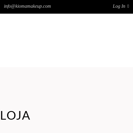
info@kiomamakeup.com
Log In
NOTÍCIAS
FRANCHISING
CONTATOS
SOBRE A KIOMA
PRODUTOS
NOTÍCIAS
FRANCHISING
CONTATOS
LOJA