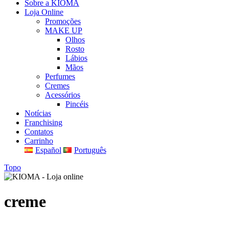
Sobre a KIOMA
Loja Online
Promoções
MAKE UP
Olhos
Rosto
Lábios
Mãos
Perfumes
Cremes
Acessórios
Pincéis
Notícias
Franchising
Contatos
Carrinho
Español
Português
Topo
creme