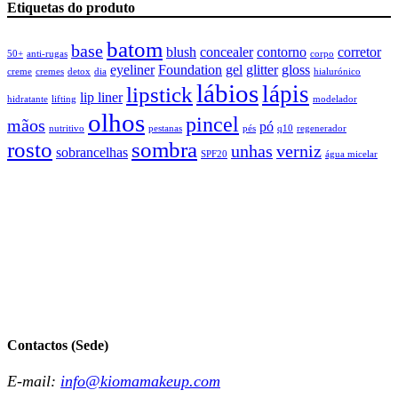
Etiquetas do produto
batom
base
blush
concealer
contorno
corretor
50+
anti-rugas
corpo
eyeliner
Foundation
gel
glitter
gloss
creme
cremes
detox
dia
hialurónico
lábios
lápis
lipstick
lip liner
hidratante
lifting
modelador
olhos
pincel
mãos
pó
nutritivo
pestanas
pés
q10
regenerador
rosto
sombra
unhas
verniz
sobrancelhas
SPF20
água micelar
Contactos (Sede)
E-mail:
info@kiomamakeup.com