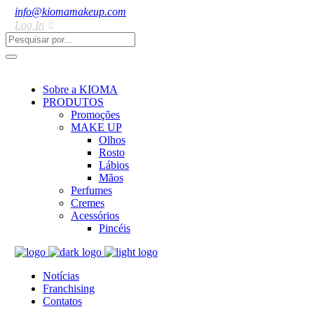
info@kiomamakeup.com
Log In
Sobre a KIOMA
PRODUTOS
Promoções
MAKE UP
Olhos
Rosto
Lábios
Mãos
Perfumes
Cremes
Acessórios
Pincéis
Notícias
Franchising
Contatos