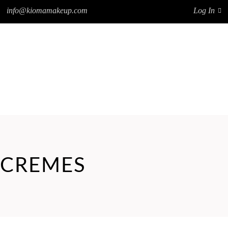
info@kiomamakeup.com
Log In
NOTÍCIAS
FRANCHISING
CONTATOS
SOBRE A KIOMA
PRODUTOS
NOTÍCIAS
FRANCHISING
CONTATOS
CREMES