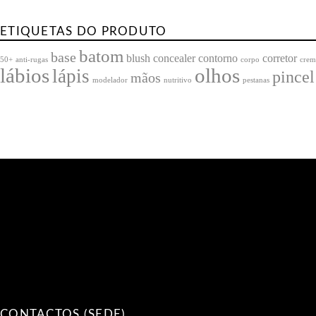
ETIQUETAS DO PRODUTO
batom
base
blush
concealer
contorno
corretor
50+
anti-rugas
corpo
crem
lábios
olhos
lápis
pincel
mãos
modelador
nutritivo
pestanas
CONTACTOS (SEDE)