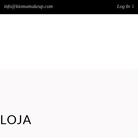
info@kiomamakeup.com
Log In
NOTÍCIAS
FRANCHISING
CONTATOS
SOBRE A KIOMA
PRODUTOS
NOTÍCIAS
FRANCHISING
CONTATOS
LOJA