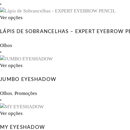
This
Ver opções
product
has
LÁPIS DE SOBRANCELHAS – EXPERT EYEBROW P
multiple
variants.
Olhos
The
options
may
This
Ver opções
be
product
chosen
has
JUMBO EYESHADOW
on
multiple
the
variants.
Olhos
,
Promoções
product
The
page
options
may
This
Ver opções
be
product
chosen
has
MY EYESHADOW