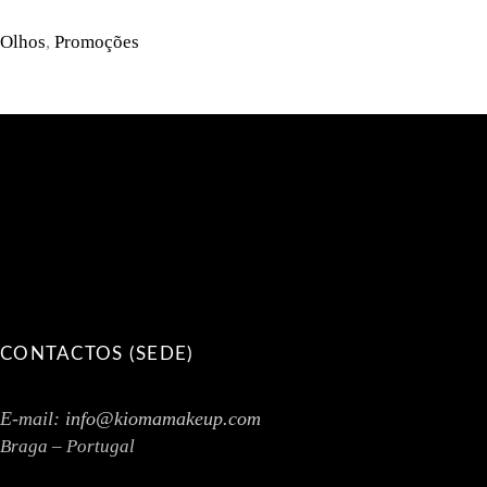
on
multiple
the
variants.
Olhos
,
Promoções
product
The
page
options
may
be
chosen
on
the
product
page
CONTACTOS (SEDE)
E-mail:
info@kiomamakeup.com
Braga – Portugal