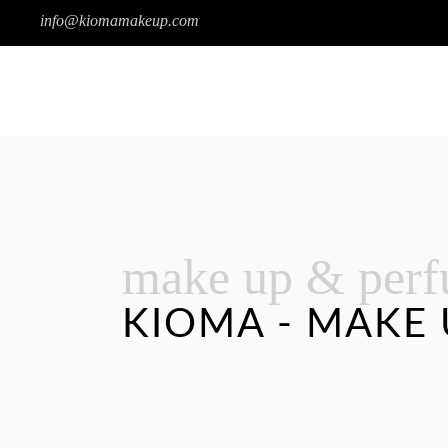
info@kiomamakeup.com
SOBRE KIOMA
TIENDA
make up & per
KIOMA - MAKE 