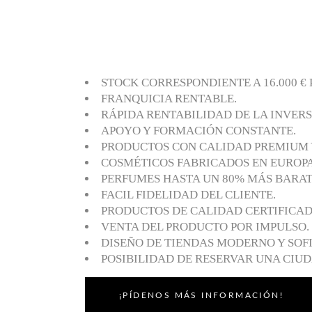
STOCK CORRESPONDIENTE A 16.000 € 
FRANQUICIA RENTABLE.
RÁPIDA RENTABILIDAD DE LA INVERS
APOYO Y FORMACIÓN CONSTANTE.
PRODUCTOS CON CALIDAD PREMIUM Y
COSMÉTICOS FABRICADOS EN EUROPA 
PERFUMES HASTA UN 80% MÁS BARATO
FACIL FIDELIDAD DEL CLIENTE.
PRODUCTOS DE CALIDAD CERTIFICADO
VENTA DEL PRODUCTO POR IMPULSO.
DISEÑO DE TIENDAS MODERNO Y SOF
POSIBILIDAD DE RESERVAR UNA CIU
¡PÍDENOS MÁS INFORMACIÓN!